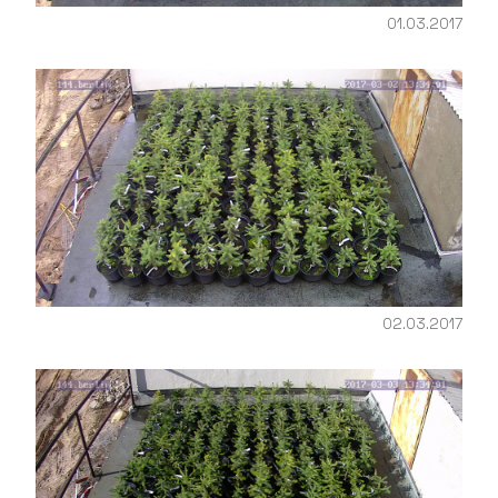
01.03.2017
02.03.2017