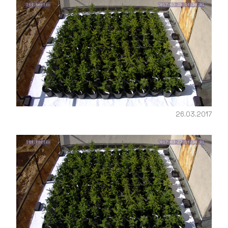
26.03.2017