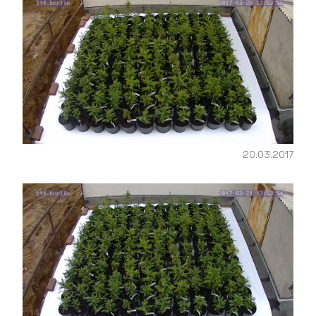
20.03.2017