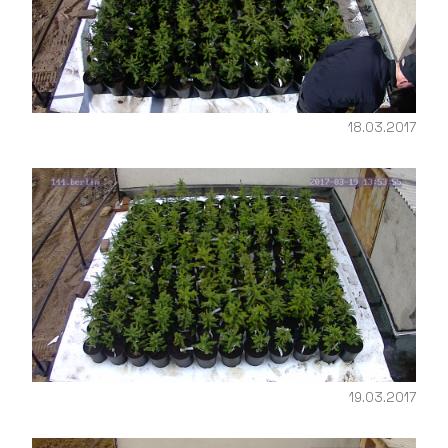
18.03.2017
19.03.2017