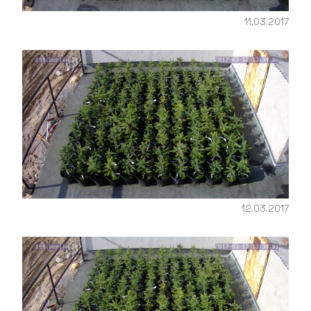
11.03.2017
12.03.2017