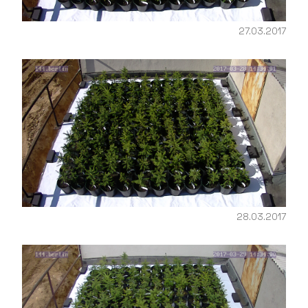
27.03.2017
28.03.2017