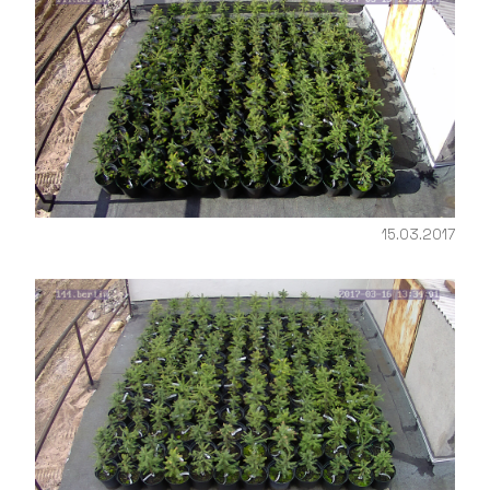
15.03.2017