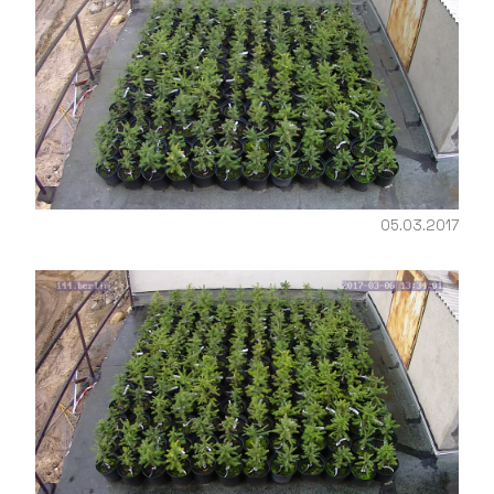
05.03.2017