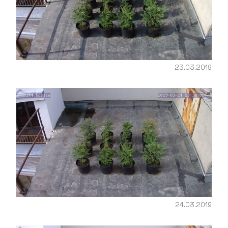
23.03.2019
24.03.2019