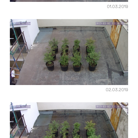
01.03.2019
02.03.2019