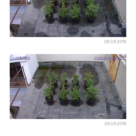
28.03.2019
29.03.2019