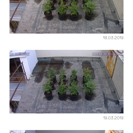
18.03.2019
19.03.2019