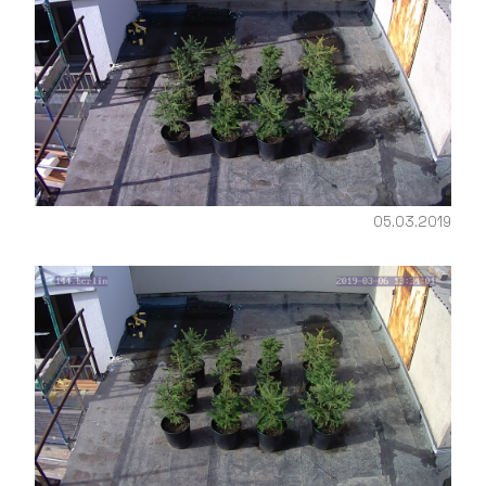
05.03.2019