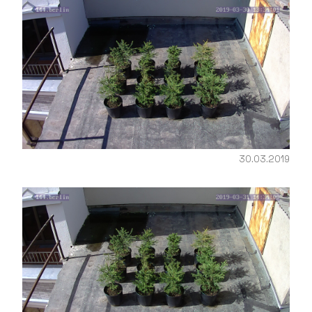
30.03.2019