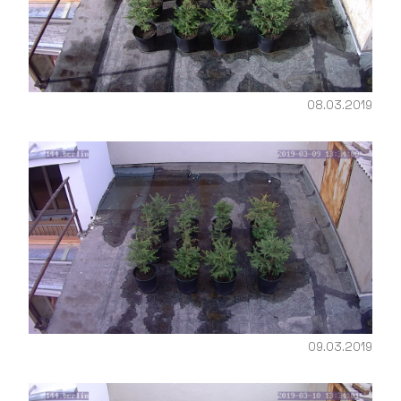
08.03.2019
09.03.2019