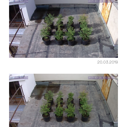
20.03.2019