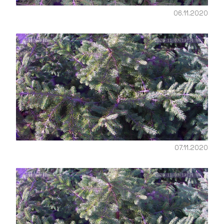
06.11.2020
07.11.2020