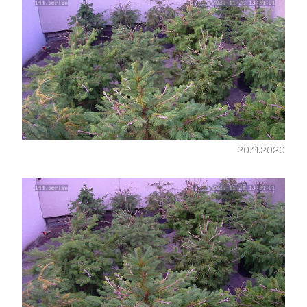
20.11.2020