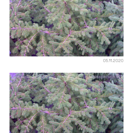
05.11.2020