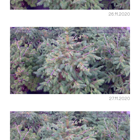
26.11.2020
27.11.2020