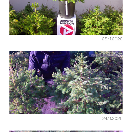
23.11.2020
24.11.2020