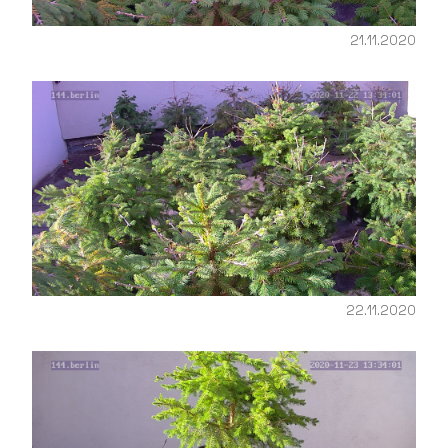
21.11.2020
22.11.2020