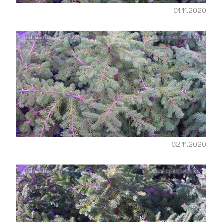
01.11.2020
02.11.2020