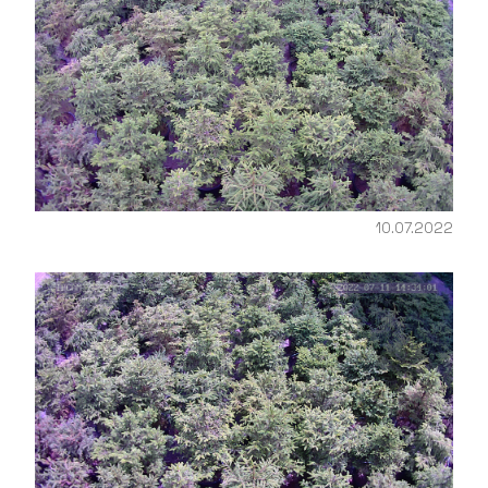
10.07.2022