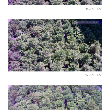
16.07.2022
17.07.2022