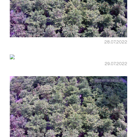
28.07.2022
29.07.2022