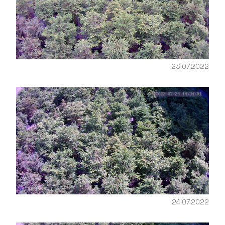
23.07.2022
24.07.2022