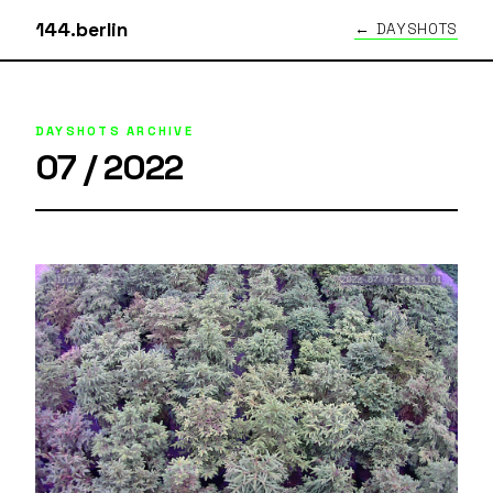
144.berlin
← DAYSHOTS
DAYSHOTS ARCHIVE
07 / 2022