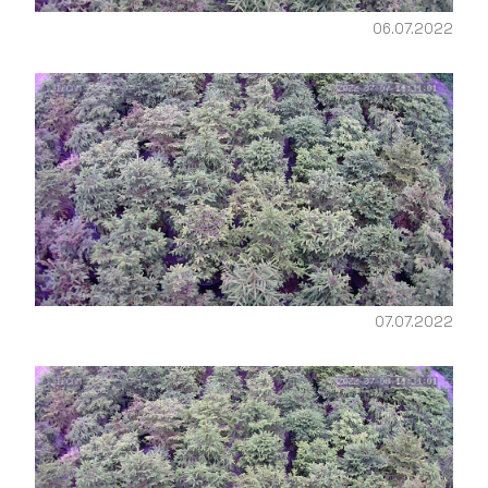
06.07.2022
07.07.2022