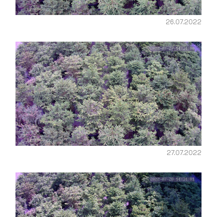
26.07.2022
27.07.2022